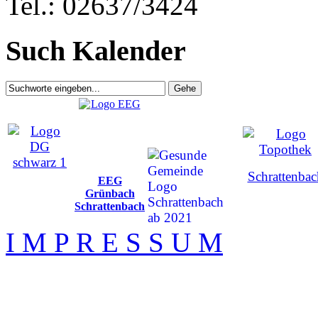
Tel.: 02637/3424
Such Kalender
Schrattenbac
EEG
Grünbach
Schrattenbach
I M P R E S S U M