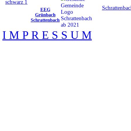
Schrattenbac
EEG
Grünbach
Schrattenbach
I M P R E S S U M