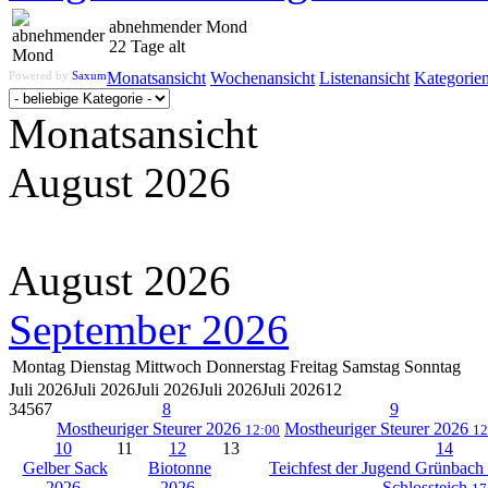
abnehmender Mond
22 Tage alt
Powered by
Saxum
Monatsansicht
Wochenansicht
Listenansicht
Kategorie
Monatsansicht
August 2026
August 2026
September 2026
Montag
Dienstag
Mittwoch
Donnerstag
Freitag
Samstag
Sonntag
Juli 2026
Juli 2026
Juli 2026
Juli 2026
Juli 2026
1
2
3
4
5
6
7
8
9
Mostheuriger Steurer 2026
Mostheuriger Steurer 2026
12:00
12
10
11
12
13
14
Gelber Sack
Biotonne
Teichfest der Jugend Grünbach
2026
2026
Schlossteich